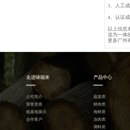
3、人工
4、认证
以上信息
送为一体
更多广州有机
走进绿福来
产品中心
公司简介
蔬菜类
荣誉资质
鲜肉类
植基地展示
海鲜类
合作客户
冻肉类
调料类