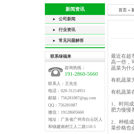
新闻资讯
首页
»
公司新闻
行业资讯
常见问题解答
最近在超
联系绿福来
高一些，
蔬菜为什
咨询热线：
191-2860-5660
有机蔬菜
联系人：王先生
电话：020-31214951
有机蔬菜
邮箱：756281087@qq.com
1、时间
QQ：756281087
肥力慢慢
微信：19128605660
地址：广东省广州市白云区人
2、种植
和镇建南村江人二路110-5
菜价格也